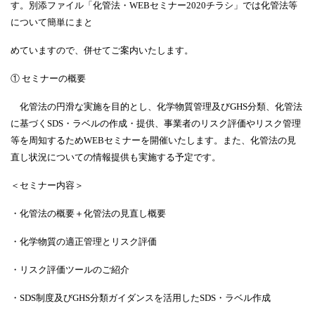
す。別添ファイル「化管法・
WEB
セミナー
2020
チラシ」では化管法等
について簡単にまと
めていますので、併せてご案内いたします。
① セミナーの概要
化管法の円滑な実施を目的とし、化学物質管理及び
GHS
分類、化管法
に基づく
SDS
・ラベルの作成・提供、事業者のリスク評価やリスク管理
等を周知するため
WEB
セミナーを開催いたします。また、化管法の見
直し状況についての情報提供も実施する予定です。
＜セミナー内容＞
・化管法の概要＋化管法の見直し概要
・化学物質の適正管理とリスク評価
・リスク評価ツールのご紹介
・
SDS
制度及び
GHS
分類ガイダンスを活用した
SDS
・ラベル作成