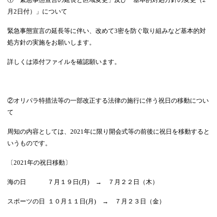
月
2
日付）」について
緊急事態宣言の延長等に伴い、改めて
3
密を防ぐ取り組みなど基本的対
処方針の実施をお願いします。
詳しくは添付ファイルを確認願います。
②オリパラ特措法等の一部改正する法律の施行に伴う祝日の移動につい
て
周知の内容としては、
2021
年に限り開会式等の前後に祝日を移動すると
いうものです。
〔
2021
年の祝日移動〕
海の日
７月１９日
(
月
)
→
７月２２日（木）
スポーツの日
１０月１１日
(
月
)
→
７月２３日（金）