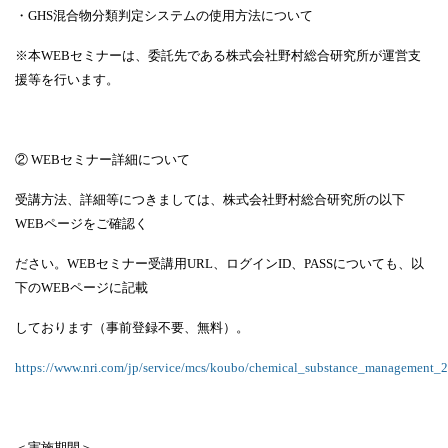
・
GHS
混合物分類判定システムの使用方法について
※本
WEB
セミナーは、委託先である株式会社野村総合研究所が運営支
援等を行います。
②
WEB
セミナー詳細について
受講方法、詳細等につきましては、株式会社野村総合研究所の以下
WEB
ページをご確認く
ださい。
WEB
セミナー受講用
URL
、ログイン
ID
、
PASS
についても、以
下の
WEB
ページに記載
しております（事前登録不要、無料）。
https://www.nri.com/jp/service/mcs/koubo/chemical_substance_management_
＜実施期間＞