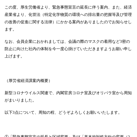
この度、厚生労働省より、緊急事態宣言の延長に伴う案内、また、経済
産業省より、化管法（特定化学物質の環境への排出量の把握等及び管理
の改善の促進に関する法律）にかかる案内がありましたのでお知らせし
ます。
なお、会員企業におかれましては、会議の際のマスクの着用など
3
密の
防止に向けた社内の体制を今一度心掛けていただきますようお願い申し
上げます。
（厚労省経済課案内概要）
新型コロナウイルス関連で、内閣官房コロナ室及びオリパラ室から周知
がまいりました。
以下
3
点について、周知の程、どうぞよろしくお願いいたします。
①「緊急事態宣言の延長と区域変更」及び「基本的対処方針の変更（
2