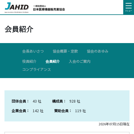
メニュー
会員紹介
会長あいさつ
協会概要・定款
協会のあゆみ
役員紹介
会員紹介
入会のご案内
コンプライアンス
団体会員：
43 社
構成員：
928 社
企業会員：
142 社
賛助会員：
119 社
2026年07月15日現在