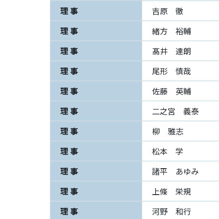
理 事
吉原 徹
理 事
緒方 裕輔
理 事
髙井 達朗
理 事
尾形 慎哉
理 事
佐藤 英輔
理 事
二之宮 義泰
理 事
柳 雅志
理 事
松本 学
理 事
諸平 あゆみ
理 事
上條 栄規
理 事
河野 和行