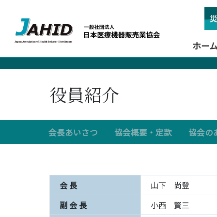
ホー
役員紹介
会長あいさつ
協会概要・定款
協会の
会 長
山下 尚登
副 会 長
小西 賢三