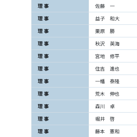
理 事
佐藤 一
理 事
益子 和大
理 事
栗原 勝
理 事
秋沢 英海
理 事
宮地 修平
理 事
住吉 進也
理 事
一幡 泰隆
理 事
荒木 伸也
理 事
森川 卓
理 事
堀井 啓
理 事
藤本 憲和