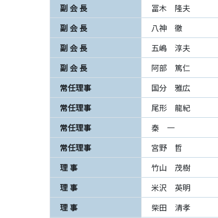
副 会 長
冨木 隆夫
副 会 長
八神 徹
副 会 長
五嶋 淳夫
副 会 長
阿部 篤仁
常任理事
国分 雅広
常任理事
尾形 龍紀
常任理事
秦 一
常任理事
宮野 哲
理 事
竹山 茂樹
理 事
米沢 英明
理 事
柴田 清孝