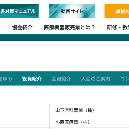
継続
ム
協会紹介
医療機器販売業とは？
研修・教
あゆみ
役員紹介
会員紹介
入会のご案内
コ
山下医科器械（株）
小西医療器（株）