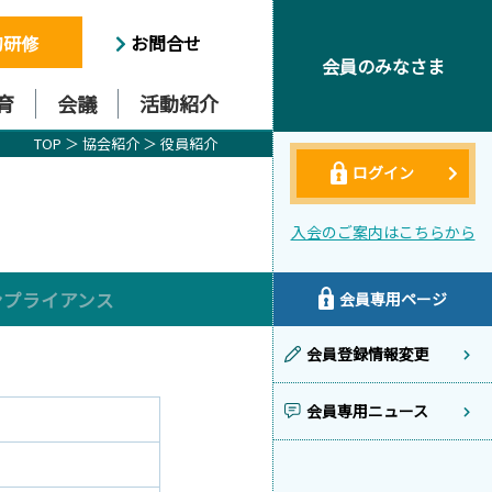
的研修
お問合せ
会員のみなさま
育
会議
活動紹介
TOP
＞
協会紹介
＞
役員紹介
ログイン
入会のご案内はこちらから
ンプライアンス
会員専用ページ
会員登録情報変更
会員専用ニュース