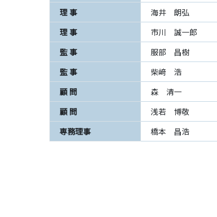
理 事
海井 朗弘
理 事
市川 誠一郎
監 事
服部 昌樹
監 事
柴﨑 浩
顧 問
森 清一
顧 問
浅若 博敬
専務理事
橋本 昌浩