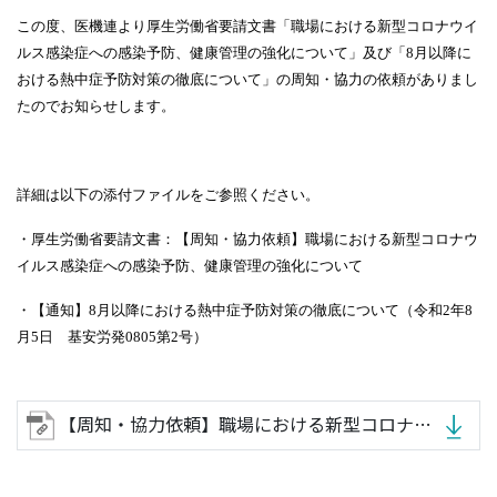
この度、医機連より厚生労働省要請文書「職場における新型コロナウイ
ルス感染症への感染予防、健康管理の強化について」及び「
8
月以降に
おける熱中症予防対策の徹底について」の周知・協力の依頼がありまし
たのでお知らせします。
詳細は以下の添付ファイルをご参照ください。
・厚生労働省要請文書：【周知・協力依頼】職場における新型コロナウ
イルス感染症への感染予防、健康管理の強化について
・【通知】
8
月以降における熱中症予防対策の徹底について（令和
2
年
8
月
5
日 基安労発
0805
第
2
号）
【周知・協力依頼】職場における新型コロナウイルス感染症への感染予防、健康管理の強化について他.zip